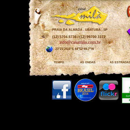
PRAIA DA ALMADA . UBATUBA . SP
(12) 5704 8736 / (12) 99700 3172
info@casamila.com.br
23°21'24.6"S 44°52'49.7"W
TEMPO
AS ONDAS
AS ESTRADA