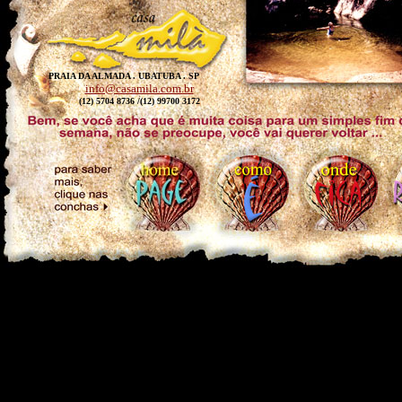
PRAIA DA ALMADA . UBATUBA . SP
info@casamila.com.br
(12) 5704 8736 /(12) 99700 3172